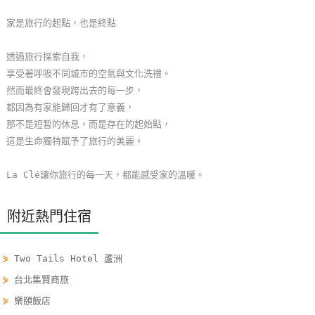
玩
家是旅行的起點，也是終點
樂
地
透過旅行探索自我，
圖
享受著呼吸不同城市的空氣與文化洗禮。
然而最終會發現跨出去的每一步，
顧
都因為有家能歸回才有了意義，
客
那不是短暫的休息，而是存在的起始點，
服
這是生命獨特賦予了旅行的美麗。
務
La Clé讓你旅行的每一天，都能感受家的溫暖。
顧
附近熱門住宿
客
滿
意
⋟
Two Tails Hotel 蘆洲
度
⋟
台北集賢商旅
⋟
樂頤飯店
訂