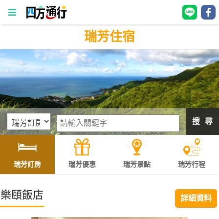
瑞芳住宿
四
方
通
行
訂
房
搜 尋
台
灣
訂
瑞芳訂房
瑞芳優惠
瑞芳景點
瑞芳行程
房
樂頤飯店
詳細資料
直接跟飯店訂房
HOT