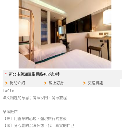
特
色
民
宿
全
球
租
車
⫯
新北市蘆洲區集賢路402號3樓
⋟
房間介紹
⋟
線上訂房
⋟
交通資訊
網
LaClé
紅
法文鑰匙的意思；開啟家門，開啟旅程
帶
你
樂頤飯店
玩
【樂】用喜樂的心境，體現旅行的意義
【頤】身心靈的沉澱休憩，找回真實的自己