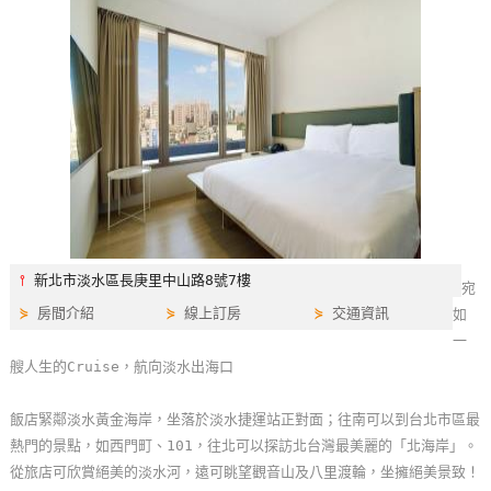
特
色
民
宿
全
球
租
車
⫯
新北市淡水區長庚里中山路8號7樓
宛
⋟
房間介紹
⋟
線上訂房
⋟
交通資訊
如
網
一
紅
艘人生的Cruise，航向淡水出海口
帶
你
飯店緊鄰淡水黃金海岸，坐落於淡水捷運站正對面；往南可以到台北市區最
玩
熱門的景點，如西門町、101，往北可以探訪北台灣最美麗的「北海岸」。
從旅店可欣賞絕美的淡水河，遠可眺望觀音山及八里渡輪，坐擁絕美景致！