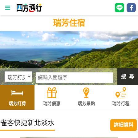
瑞芳住宿
四
方
通
行
訂
房
搜 尋
台
灣
訂
瑞芳訂房
瑞芳優惠
瑞芳景點
瑞芳行程
房
雀客快捷新北淡水
詳細資料
直接跟飯店訂房
HOT