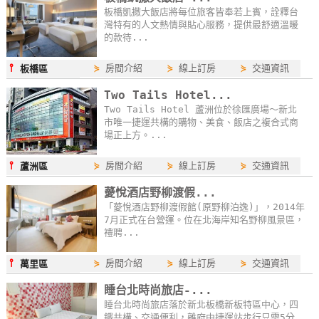
板橋凱撒大飯店將每位旅客皆奉若上賓，詮釋台
灣特有的人文熱情與貼心服務，提供最舒適溫暖
的款待...
⫯
⋟
房間介紹
⋟
線上訂房
⋟
交通資訊
板橋區
Two Tails Hotel...
Two Tails Hotel 蘆洲位於徐匯廣場～新北
市唯一捷運共構的購物、美食、飯店之複合式商
場正上方。...
⫯
⋟
房間介紹
⋟
線上訂房
⋟
交通資訊
蘆洲區
薆悅酒店野柳渡假...
「薆悅酒店野柳渡假館(原野柳泊逸)」，2014年
7月正式在台營運。位在北海岸知名野柳風景區，
禮聘...
⫯
⋟
房間介紹
⋟
線上訂房
⋟
交通資訊
萬里區
睡台北時尚旅店-...
睡台北時尚旅店落於新北板橋新板特區中心，四
鐵共構、交通便利，離府中捷運站步行只需5分