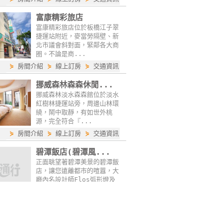
富康精彩旅店
富康精彩旅店位於板橋江子翠
捷運站附近，麥當勞隔壁、新
北市議會斜對面，緊鄰各大商
圈。不論是商...
⋟
房間介紹
⋟
線上訂房
⋟
交通資訊
挪威森林森森休閒...
挪威森林淡水森森館位於淡水
紅樹林捷運站旁，周邊山林環
繞，鬧中取靜，有如世外桃
源，完全符合『...
⋟
房間介紹
⋟
線上訂房
⋟
交通資訊
碧潭飯店(碧潭風...
正面聎望著碧潭美景的碧潭飯
店，讓您遠離都市的喧囂，大
廳內名設計師Flos弧形燈及
Casina圓管沙...
⋟
房間介紹
⋟
線上訂房
⋟
交通資訊