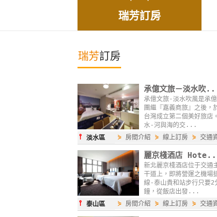
瑞芳訂房
瑞芳
訂房
承億文旅－淡水吹..
承億文旅-淡水吹風是承
團繼『嘉義商旅』之後，
台灣成立第二個美好旅店
水-河與海的交...
⫯
⋟
房間介紹
⋟
線上訂房
⋟
交通
淡水區
麗京棧酒店 Hote..
新北麗京棧酒店位于交通
干道上，即將營運之機場
線-泰山貴和站步行只要2
鐘，從飯店出發...
⫯
⋟
房間介紹
⋟
線上訂房
⋟
交通
泰山區