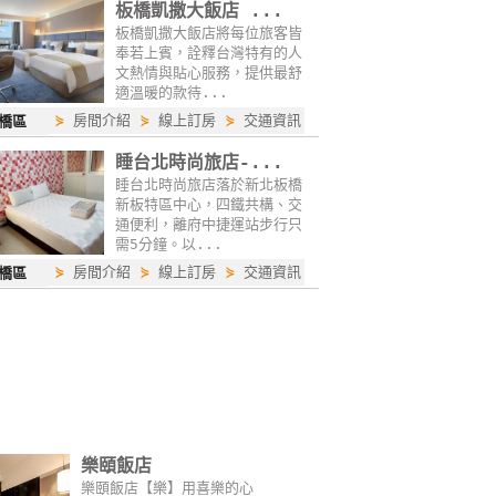
板橋凱撒大飯店 ...
板橋凱撒大飯店將每位旅客皆
奉若上賓，詮釋台灣特有的人
文熱情與貼心服務，提供最舒
適溫暖的款待...
⋟
房間介紹
⋟
線上訂房
⋟
交通資訊
橋區
睡台北時尚旅店-...
睡台北時尚旅店落於新北板橋
新板特區中心，四鐵共構、交
通便利，離府中捷運站步行只
需5分鐘。以...
⋟
房間介紹
⋟
線上訂房
⋟
交通資訊
橋區
樂頤飯店
樂頤飯店【樂】用喜樂的心