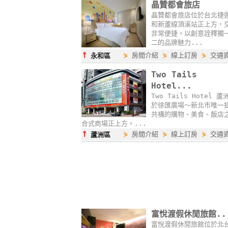
晶贊都會旅店
晶贊都會旅店位於台北捷
和新蘆線頂溪站正上方，
非常便捷。以創意詮釋獨
二的品牌魅力...
⫯
⋟
房間介紹
⋟
線上訂房
⋟
交通
永和區
Two Tails
Hotel...
Two Tails Hotel 蘆
於徐匯廣場～新北市唯一
共構的購物、美食、飯店
合式商場正上方。...
⫯
⋟
房間介紹
⋟
線上訂房
⋟
交通
蘆洲區
富悅渡假休閒旅館..
富悅渡假休閒旅館位於北