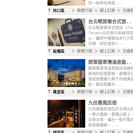
到一絲時尚喘息...
⫯
⋟
房間介紹
⋟
線上訂房
⋟
交通
林口區
台北輕旅複合式旅..
台北輕旅複合式旅店 Sle
Taipei位於新北新板特
心，離府中捷運站步行只
分鐘，附近皆有2...
⫯
⋟
房間介紹
⋟
線上訂房
⋟
交通
板橋區
群策翡翠灣溫泉飯..
群策翡翠灣溫泉飯店坐擁
面海的壯闊景致，晨曦至
皆綻放著變化萬千的絕美
態。飯店距離台...
⫯
⋟
房間介紹
⋟
線上訂房
⋟
交通
萬里區
九份惠風民宿
九份惠風民宿位於台灣北
一條大龍脈－基隆山脈上
正對主峰，偏左一點可看
景與基隆嶼。...
⫯
⋟
房間介紹
⋟
線上訂房
⋟
交通
瑞芳區