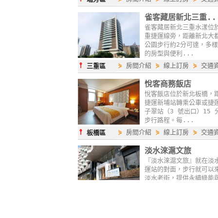
雀客藏居新北三重..
雀客藏居新北三重水漾位
重捷運線旁，距離新北大
公園步行約2分可達，多
的房型與便利...
⫯
⋟
房間介紹
⋟
線上訂房
⋟
交通
三重區
悅客商務飯店
悅客飯店位於新北板橋，
捷運新埔站轉乘公車或捷
子翠站（3 號出口）15 
步行路程。每...
⫯
⋟
房間介紹
⋟
線上訂房
⋟
交通
板橋區
淡水淶滬文旅
『淡水淶滬文旅』就在淡
運站的對面，步行就可以
淡水老街，提供永續綠能
適的房型，以...
⫯
⋟
房間介紹
⋟
線上訂房
⋟
交通
淡水區