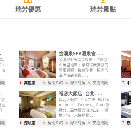
瑞芳優惠
瑞芳景點
.
金湧泉SPA溫泉會...
億集
金湧泉SPA溫泉會館，位於金
於北
山萬里地區，享有得天獨厚的
。淡
豐富資源，擁有珍貴、稀少的
海洋海底溫泉...
⫯
⫯
資訊
⋟
房間介紹
⋟
線上訂房
⋟
交通資訊
萬里區
中
.
福容大飯店 台北...
主要
福容大飯店 台北二館 Fullo
捷運
n Hotel Taipei, East鄰
分
近北二高木柵交流道出口、深
坑老街、木柵動物...
⫯
⫯
資訊
⋟
房間介紹
⋟
線上訂房
⋟
交通資訊
深坑區
新