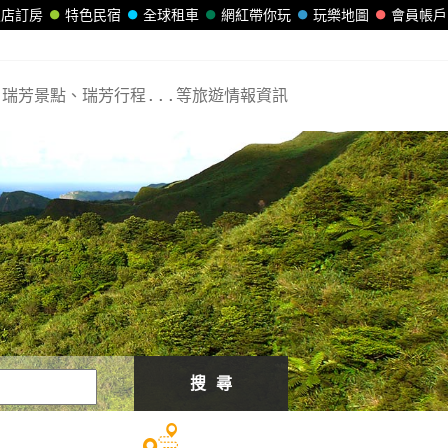
飯店訂房
特色民宿
全球租車
網紅帶你玩
玩樂地圖
會員帳戶
瑞芳景點、瑞芳行程...等旅遊情報資訊
搜 尋