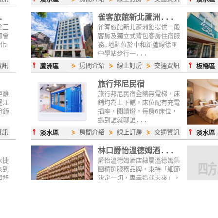
.
雀客旅館新北蘆洲...
於三
雀客旅館新北蘆洲館提供一般
都會
客房及獨立式背包客房住宿服
樣化
務,地點位於中和新蘆線徐匯
中學站步行一...
⫯
⫯
資訊
⋟
房間介紹
⋟
線上訂房
⋟
交通資訊
蘆洲區
板橋區
旅行邦尼民宿
距離
旅行邦尼民宿全館無電梯，床
運江
鋪均為上下舖，床位配有充電
分鐘
插座，閱讀燈，每房6床位，
遇到誰就聊誰...
⫯
⫯
資訊
⋟
房間介紹
⋟
線上訂房
⋟
交通資訊
淡水區
淡水區
林口爵怡溫德姆酒...
水捷
爵怡溫德姆酒店隸屬溫德姆集
來到
團精選服務品牌，秉持「細節
與舒
決定一切，專業造就未來」，
以舒適簡約設...
⫯
⫯
資訊
⋟
房間介紹
⋟
線上訂房
⋟
交通資訊
林口區
新店區