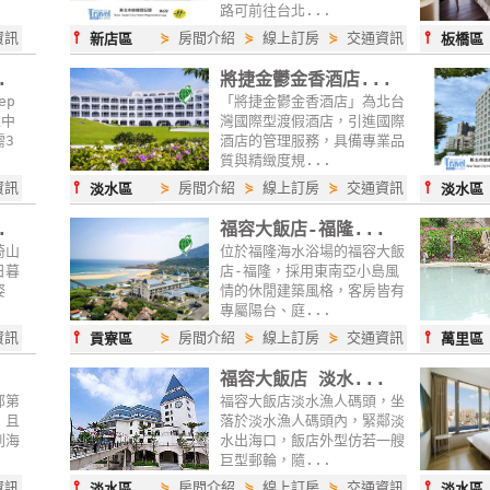
路可前往台北...
⫯
⫯
資訊
⋟
房間介紹
⋟
線上訂房
⋟
交通資訊
新店區
板橋區
.
將捷金鬱金香酒店...
ep
「將捷金鬱金香酒店」為北台
區中
灣國際型渡假酒店，引進國際
需3
酒店的管理服務，具備專業品
質與精緻度規...
⫯
⫯
資訊
⋟
房間介紹
⋟
線上訂房
⋟
交通資訊
淡水區
淡水區
.
福容大飯店-福隆...
倚山
位於福隆海水浴場的福容大飯
日暮
店-福隆，採用東南亞小島風
姿
情的休閒建築風格，客房皆有
專屬陽台、庭...
⫯
⫯
資訊
⋟
房間介紹
⋟
線上訂房
⋟
交通資訊
貢寮區
萬里區
福容大飯店 淡水...
部第
福容大飯店淡水漁人碼頭，坐
，且
落於淡水漁人碼頭內，緊鄰淡
到海
水出海口，飯店外型仿若一艘
巨型郵輪，隨...
⫯
⫯
資訊
⋟
房間介紹
⋟
線上訂房
⋟
交通資訊
淡水區
淡水區