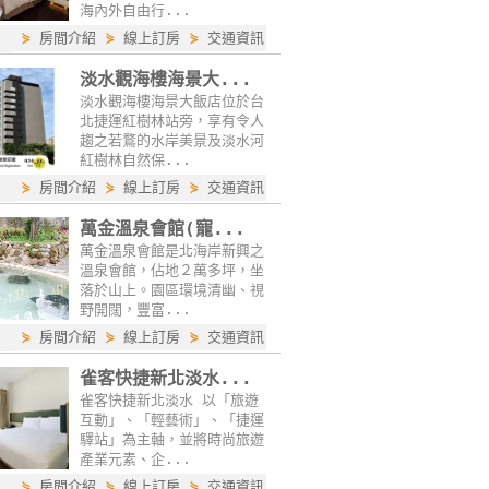
海內外自由行...
⋟
房間介紹
⋟
線上訂房
⋟
交通資訊
淡水觀海樓海景大...
淡水觀海樓海景大飯店位於台
北捷運紅樹林站旁，享有令人
趨之若鶩的水岸美景及淡水河
紅樹林自然保...
⋟
房間介紹
⋟
線上訂房
⋟
交通資訊
萬金溫泉會館(寵...
萬金溫泉會館是北海岸新興之
溫泉會館，佔地２萬多坪，坐
落於山上。園區環境清幽、視
野開闊，豐富...
⋟
房間介紹
⋟
線上訂房
⋟
交通資訊
雀客快捷新北淡水...
雀客快捷新北淡水 以「旅遊
互動」、「輕藝術」、「捷運
驛站」為主軸，並將時尚旅遊
產業元素、企...
⋟
房間介紹
⋟
線上訂房
⋟
交通資訊