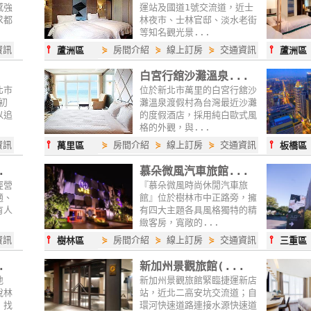
感強
運站及國道1號交流道，近士
求都
林夜市、士林官邸、淡水老街
等知名觀光景...
⫯
⫯
資訊
⋟
房間介紹
⋟
線上訂房
⋟
交通資訊
蘆洲區
蘆洲區
白宮行舘沙灘溫泉...
北市
位於新北市萬里的白宮行舘沙
初
灘溫泉渡假村為台灣最近沙灘
以追
的度假酒店，採用純白歐式風
格的外觀，與...
⫯
⫯
資訊
⋟
房間介紹
⋟
線上訂房
⋟
交通資訊
萬里區
板橋區
.
慕朵微風汽車旅館...
經營
『慕朵微風時尚休閒汽車旅
適、
館』位於樹林市中正路旁，擁
有人
有四大主題各具風格獨特的精
緻客房，寬敞的...
⫯
⫯
資訊
⋟
房間介紹
⋟
線上訂房
⋟
交通資訊
樹林區
三重區
.
新加州景觀旅館(...
地
新加州景觀旅館緊臨捷運新店
悅林
站，近北二高安坑交流道；自
，找
環河快速道路連接水源快速道