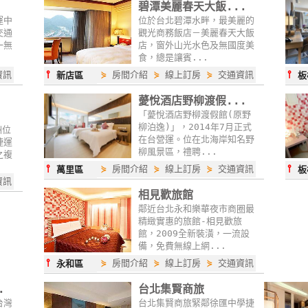
碧潭美麗春天大飯...
運中
位於台北碧潭水畔，最美麗的
交通
觀光商務飯店－美麗春天大飯
一無
店，窗外山光水色及無國度美
食，總是讓賓...
⫯
⫯
資訊
⋟
房間介紹
⋟
線上訂房
⋟
交通資訊
新店區
板
薆悅酒店野柳渡假...
「薆悅酒店野柳渡假館(原野
柳泊逸)」，2014年7月正式
洲位
在台營運。位在北海岸知名野
捷運
柳風景區，禮聘...
之複
⫯
⫯
⋟
房間介紹
⋟
線上訂房
⋟
交通資訊
萬里區
板
資訊
相見歡旅館
鄰近台北永和樂華夜市商圈最
精緻實惠的旅館-相見歡旅
館，2009全新裝潢，一流設
備，免費無線上網...
⫯
⋟
房間介紹
⋟
線上訂房
⋟
交通資訊
永和區
.
台北集賢商旅
台灣
台北集賢商旅緊鄰徐匯中學捷