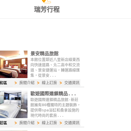
瑞芳行程
景安精品旅館
本館位置鄰近八里新店線東西
向快速道路、北二高中和交流
道、景安捷運站，轉運路線匯
集，從景安...
⋟
房間介紹
⋟
線上訂房
⋟
交通資訊
和區
歐遊國際連鎖精品...
歐遊國際連鎖精品旅館-新莊
館擁有80種獨特的主題裝飾，
提供帶spa浴缸和桑拿設施的
現代時尚的套房...
⋟
房間介紹
⋟
線上訂房
⋟
交通資訊
莊區