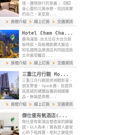
境，體現旅行的意義；【頤】
身心靈的沉澱休憩，找回真實
的自己。家是旅...
⋟
房間介紹
⋟
線上訂房
⋟
交通資訊
Hotel Cham Cha...
趣淘漫旅-台北位在大台北新
板特區，與板橋凱撒大飯店、
知名國際品牌酒店共同組成新
北市最受矚目...
⋟
房間介紹
⋟
線上訂房
⋟
交通資訊
三重江月行館 Mo...
三重江月行館提供視聽影音、
朋友聚會、Spa水療、並提供
高質感的硬體設備與相關備
品，無論是商務...
⋟
房間介紹
⋟
線上訂房
⋟
交通資訊
傑仕堡有氧酒店(...
傑仕堡有氧酒店營造家的歸屬
感，以人為本，實為旅人最安
心的下榻首選。地利之便提供