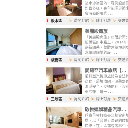
淡水沙崙區內，客房設計
烈且多樣，完全能滿足追
會時尚的現代...
⫯
⋟
房間介紹
⋟
線上訂房
⋟
交通
淡水區
美麗殿商旅
「美麗殿商旅」座落於新
板橋區府中路上，2014年
嶄新開幕，整體建築規劃
求精緻細膩的設...
⫯
⋟
房間介紹
⋟
線上訂房
⋟
交通
板橋區
愛莉亞汽車旅館【..
愛莉亞汽機車旅館為合法
商務，環境清幽、溫馨舒
潔淨安全、交通便利，沒
車吵雜，是一...
⫯
⋟
房間介紹
⋟
線上訂房
⋟
交通
三峽區
歐悅連鎖精品汽車..
斥資重金打造臺北都會新
標，以「音樂」為題的歐
口館，在北區都會叢林中